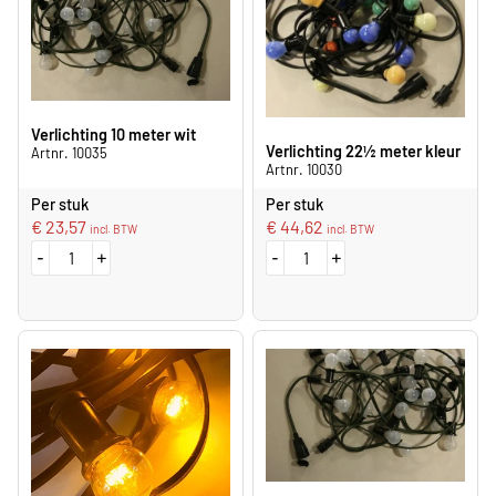
Verlichting 10 meter wit
Verlichting 22½ meter kleur
Artnr. 10035
Artnr. 10030
Per stuk
Per stuk
€
23,57
€
44,62
incl. BTW
incl. BTW
-
+
-
+