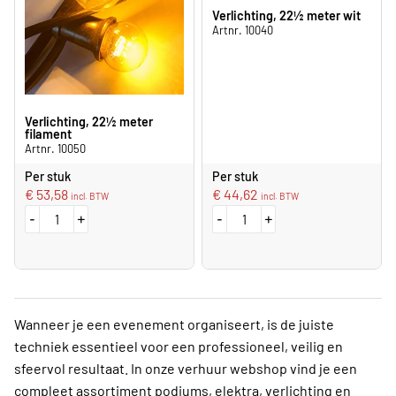
Verlichting, 22½ meter wit
Artnr. 10040
Verlichting, 22½ meter
filament
Artnr. 10050
Per stuk
Per stuk
€
53,58
€
44,62
incl. BTW
incl. BTW
-
+
-
+
Wanneer je een evenement organiseert, is de juiste
techniek essentieel voor een professioneel, veilig en
sfeervol resultaat. In onze verhuur webshop vind je een
compleet assortiment podiums, elektra, verlichting en