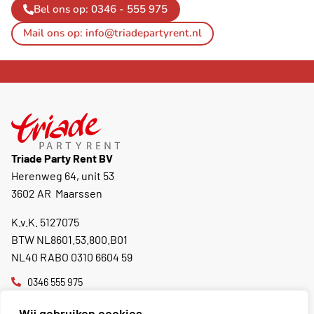
Bel ons op: 0346 - 555 975
Mail ons op: info@triadepartyrent.nl
Triade Party Rent BV
Herenweg 64, unit 53
3602 AR Maarssen
K.v.K. 5127075
BTW NL8601.53.800.B01
NL40 RABO 0310 6604 59
0346 555 975
info@triadepartyrent.nl
Wij gebruiken cookies