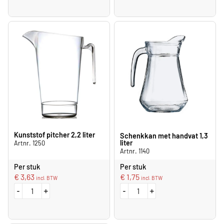
Kunststof pitcher 2,2 liter
Schenkkan met handvat 1,3
liter
Artnr. 1250
Artnr. 1140
Per stuk
Per stuk
€
3,63
€
1,75
incl. BTW
incl. BTW
-
+
-
+