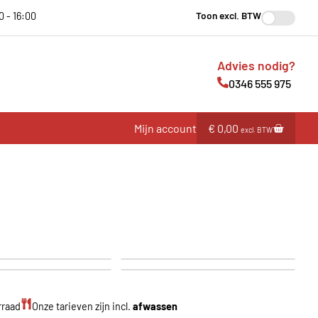
Toon excl. BTW
0 - 16:00
Advies nodig?
0346 555 975
Mijn account
€
0,00
excl. BTW
Podium
asols
Verlichting & elektra
rraad
Onze tarieven zijn incl.
afwassen