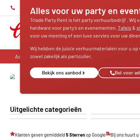
Alles voor uw party en even
0346 555 975
Herenweg 64, unit 53, 3602 AR Maarssen
Triade Party Rent is hét party verhuurbedrijf . Wij
hardware voor party’s en evenementen.
Tafels
&
s
voor uw meeting of een luxe servies voor uw diner
Wij hebben de juiste verhuurmaterialen voor u op 
zowel zakelijk als particulier.
Assortiment
Nieuw
Sfeerimpressie
FAQ
Bekijk ons aanbod
Bel voor ad
Bestek
Glaswerk
Uitgelichte categorieën
Servies
Stoelen
Klanten geven gemiddeld
5 Sterren
op Google
Bij ons huurt u