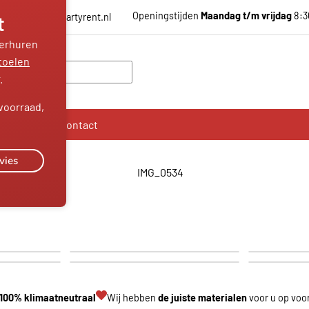
Openingstijden
Maandag t/m vrijdag
8:3
t
info@triadepartyrent.nl
 verhuren
toelen
.
voorraad,
Service
Contact
vies
Koelen en vriezen
Meubelen
Tapinstallaties
Tenten en par
100% klimaatneutraal
Wij hebben
de juiste materialen
voor u op voo