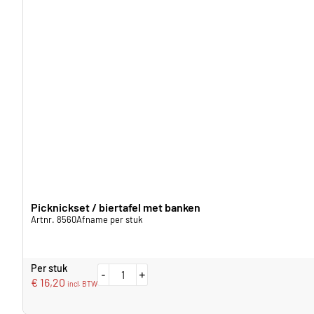
Picknickset / biertafel met banken
Artnr. 8560
Afname per stuk
Per stuk
-
+
€
16,20
incl. BTW