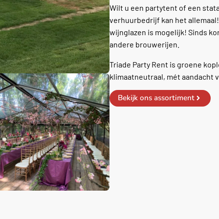
Wilt u een partytent of een stat
verhuurbedrijf kan het allemaal
wijnglazen is mogelijk! Sinds k
andere brouwerijen.
Triade Party Rent is groene kop
klimaatneutraal, mét aandacht 
Bekijk ons assortiment