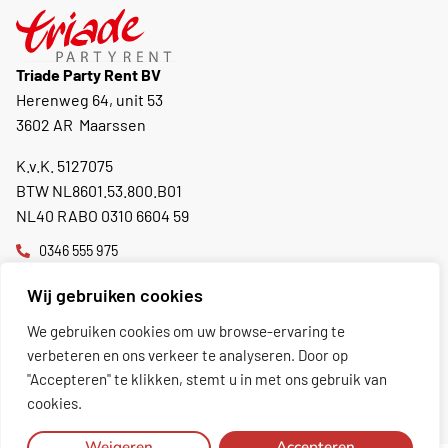
Triade Party Rent BV
Herenweg 64, unit 53
3602 AR Maarssen
K.v.K. 5127075
BTW NL8601.53.800.B01
NL40 RABO 0310 6604 59
0346 555 975
info@triadepartyrent.nl
Wij gebruiken cookies
Momenteel gesloten.
Opent morgen om 08:30
We gebruiken cookies om uw browse-ervaring te
verbeteren en ons verkeer te analyseren. Door op
"Accepteren" te klikken, stemt u in met ons gebruik van
Toon excl. BTW
cookies.
Weigeren
Accepteren