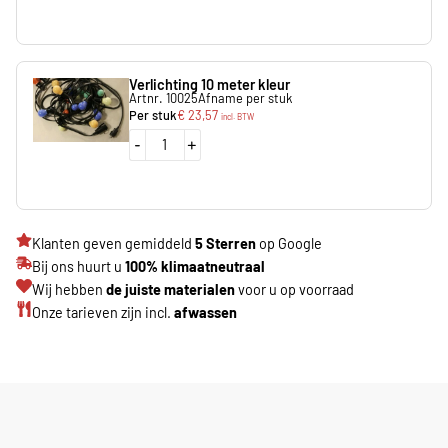
Verlichting 10 meter kleur
Artnr. 10025
Afname per stuk
Per stuk
€
23,57
incl. BTW
-
+
Klanten geven gemiddeld
5 Sterren
op Google
Bij ons huurt u
100% klimaatneutraal
Wij hebben
de juiste materialen
voor u op voorraad
Onze tarieven zijn incl.
afwassen