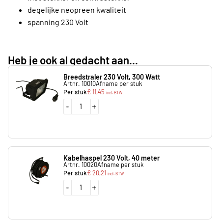
degelijke neopreen kwaliteit
spanning 230 Volt
Heb je ook al gedacht aan...
Breedstraler 230 Volt, 300 Watt
Artnr. 10010
Afname per stuk
Per stuk
€
11,45
incl. BTW
-
+
Kabelhaspel 230 Volt, 40 meter
Artnr. 10020
Afname per stuk
Per stuk
€
20,21
incl. BTW
-
+