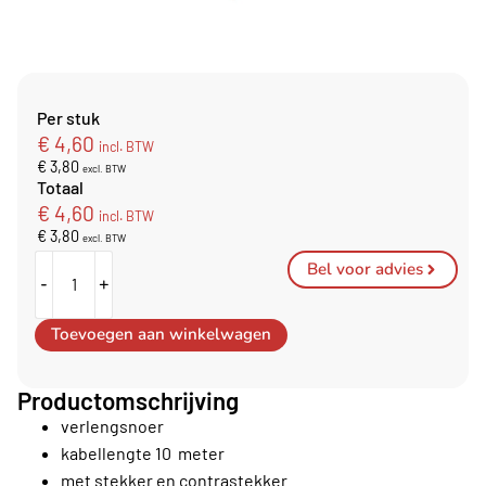
Per stuk
€
4,60
incl. BTW
€
3,80
excl. BTW
Totaal
€
4,60
incl. BTW
€
3,80
excl. BTW
Bel voor advies
-
+
Toevoegen aan winkelwagen
Productomschrijving
verlengsnoer
kabellengte 10 meter
met stekker en contrastekker