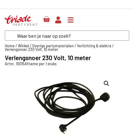
Herenweg 64, unit 53, 3602 AR Maarssen
Home
/
Winkel
/
Overige partymaterialen
/
Verlichting & elektra
/
Verlengsnoer 230 Volt, 10 meter
Verlengsnoer 230 Volt, 10 meter
Artnr. 10015
Afname per 1 stuks