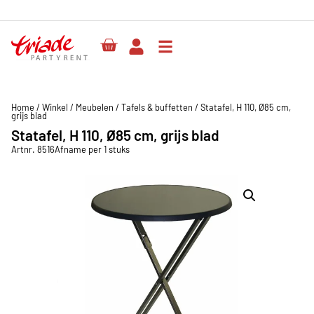
Herenweg 
Home
/
Winkel
/
Meubelen
/
Tafels & buffetten
/
Statafel, H 110, Ø85 cm,
grijs blad
Statafel, H 110, Ø85 cm, grijs blad
Artnr. 8516
Afname per 1 stuks