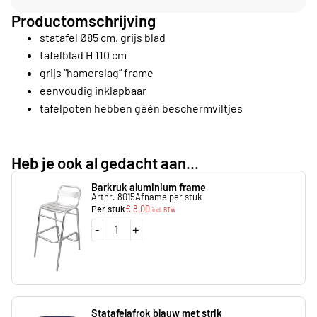
Productomschrijving
statafel Ø85 cm, grijs blad
tafelblad H 110 cm
grijs “hamerslag” frame
eenvoudig inklapbaar
tafelpoten hebben géén beschermviltjes
Heb je ook al gedacht aan...
Barkruk aluminium frame
Artnr. 8015
Afname per stuk
Per stuk
€
8,00
incl. BTW
-
+
Statafelafrok blauw met strik