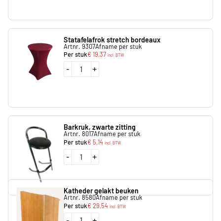
Statafelafrok stretch bordeaux
Artnr. 9307
Afname per stuk
Per stuk
€
19,37
incl. BTW
-
+
Barkruk, zwarte zitting
Artnr. 8017
Afname per stuk
Per stuk
€
5,14
incl. BTW
-
+
Katheder gelakt beuken
Artnr. 8580
Afname per stuk
Per stuk
€
29,54
incl. BTW
-
+