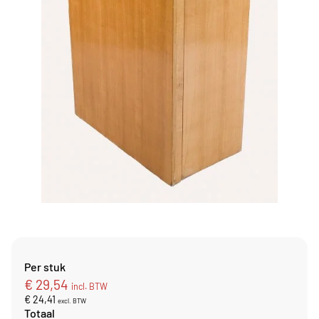
Per stuk
€
29,54
incl. BTW
€
24,41
excl. BTW
Totaal