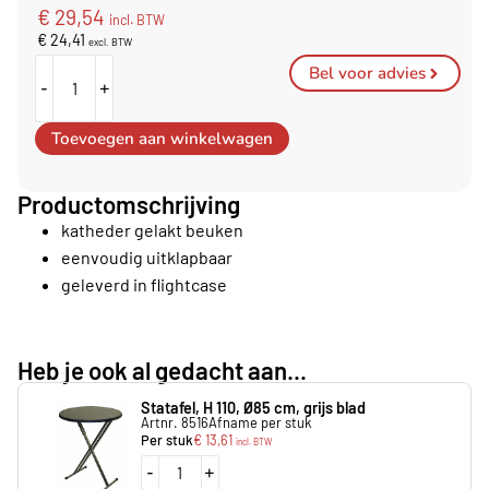
€
29,54
incl. BTW
€
24,41
excl. BTW
Bel voor advies
-
+
Toevoegen aan winkelwagen
Productomschrijving
katheder gelakt beuken
eenvoudig uitklapbaar
geleverd in flightcase
Heb je ook al gedacht aan...
Statafel, H 110, Ø85 cm, grijs blad
Artnr. 8516
Afname per stuk
Per stuk
€
13,61
incl. BTW
-
+