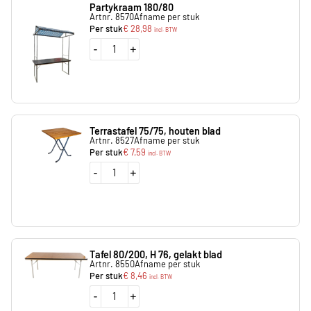
Partykraam 180/80
Artnr. 8570
Afname per stuk
Per stuk
€
28,98
incl. BTW
-
+
Terrastafel 75/75, houten blad
Artnr. 8527
Afname per stuk
Per stuk
€
7,59
incl. BTW
-
+
Tafel 80/200, H 76, gelakt blad
Artnr. 8550
Afname per stuk
Per stuk
€
8,46
incl. BTW
-
+