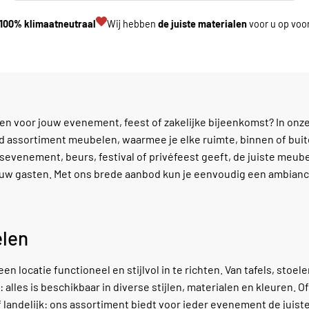
100% klimaatneutraal
Wij hebben
de juiste materialen
voor u op voo
en voor jouw evenement, feest of zakelijke bijeenkomst? In onz
 assortiment meubelen, waarmee je elke ruimte, binnen of buite
jfsevenement, beurs, festival of privéfeest geeft, de juiste meu
 jouw gasten. Met ons brede aanbod kun je eenvoudig een ambianc
elen
 locatie functioneel en stijlvol in te richten. Van tafels, stoel
lles is beschikbaar in diverse stijlen, materialen en kleuren. Of
f landelijk: ons assortiment biedt voor ieder evenement de juist