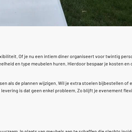
biliteit. Of je nu een intiem diner organiseert voor twintig per
eveelheid en type meubelen huren. Hierdoor bespaar je kosten en
 als de plannen wijzigen. Wil je extra stoelen bijbestellen of 
levering is dat geen enkel probleem. Zo blijft je evenement flex
uurzaam. In plaats van meubels aan te schaffen die slechts inci