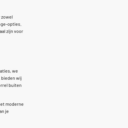
r zowel
nge-opties.
al zijn voor
aties, we
 bieden wij
rrel buiten
 met moderne
an je