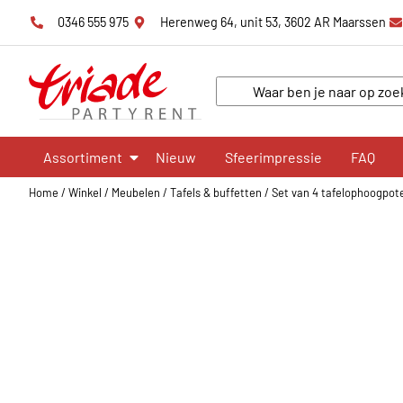
0346 555 975
Herenweg 64, unit 53, 3602 AR Maarssen
Assortiment
Nieuw
Sfeerimpressie
FAQ
Home
/
Winkel
/
Meubelen
/
Tafels & buffetten
/
Set van 4 tafelophoogpote