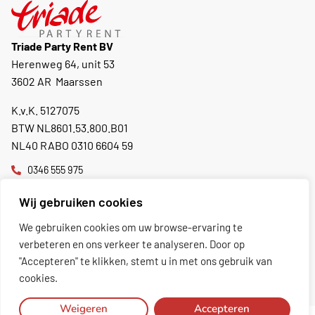
Triade Party Rent BV
Herenweg 64, unit 53
3602 AR Maarssen
K.v.K. 5127075
BTW NL8601.53.800.B01
NL40 RABO 0310 6604 59
0346 555 975
info@triadepartyrent.nl
Wij gebruiken cookies
Momenteel gesloten.
Opent overmorgen om 08:30
We gebruiken cookies om uw browse-ervaring te
verbeteren en ons verkeer te analyseren. Door op
"Accepteren" te klikken, stemt u in met ons gebruik van
Toon excl. BTW
cookies.
Weigeren
Accepteren