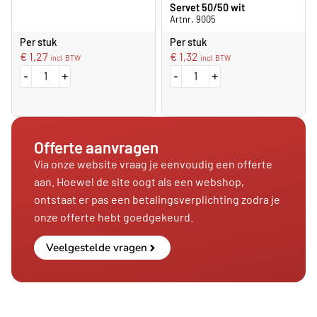
Servet 50/50 wit
Artnr. 9005
Per stuk
Per stuk
€
1,27
€
1,32
incl. BTW
incl. BTW
-
+
-
+
Offerte aanvragen
Via onze website vraag je eenvoudig een offerte
aan. Hoewel de site oogt als een webshop,
ontstaat er pas een betalingsverplichting zodra je
onze offerte hebt goedgekeurd.
Veelgestelde vragen