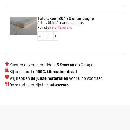
Tafellaken 180/180 champagne
Artnr. 9050
Afname per stuk
Per stuk
€
8,42
incl. BTW
-
+
Klanten geven gemiddeld
5 Sterren
op Google
Bij ons huurt u
100% klimaatneutraal
Wij hebben
de juiste materialen
voor u op voorraad
Onze tarieven zijn incl.
afwassen