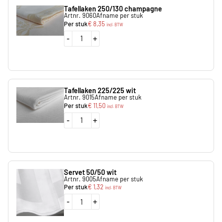
Tafellaken 250/130 champagne
Artnr. 9060
Afname per stuk
Per stuk
€
8,35
incl. BTW
-
+
Tafellaken 225/225 wit
Artnr. 9015
Afname per stuk
Per stuk
€
11,50
incl. BTW
-
+
Servet 50/50 wit
Artnr. 9005
Afname per stuk
Per stuk
€
1,32
incl. BTW
-
+