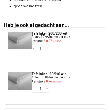
géén waskosten
Heb je ook al gedacht aan...
Tafellaken 200/200 wit
Artnr. 9014
Afname per stuk
Per stuk
€
9,27
incl. BTW
-
+
Tafellaken 140/140 wit
Artnr. 9010
Afname per stuk
Per stuk
€
6,74
incl. BTW
-
+