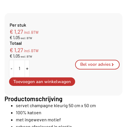
Per stuk
€
1,27
incl. BTW
€
1,05
excl. BTW
Totaal
€
1,27
incl. BTW
€
1,05
excl. BTW
Bel voor advies
-
+
Toevoegen aan winkelwagen
Productomschrijving
servet champagne kleurig 50 cm x 50 cm
100% katoen
met ingeweven motief
schoon afgeleverd in plastic