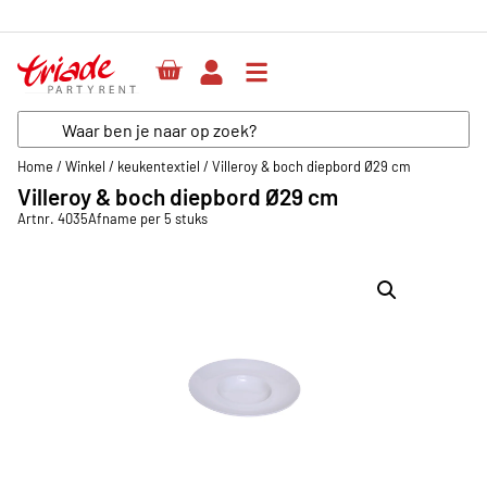
Herenweg 64, un
Home
/
Winkel
/
keukentextiel
/
Villeroy & boch diepbord Ø29 cm
Villeroy & boch diepbord Ø29 cm
Artnr. 4035
Afname per 5 stuks