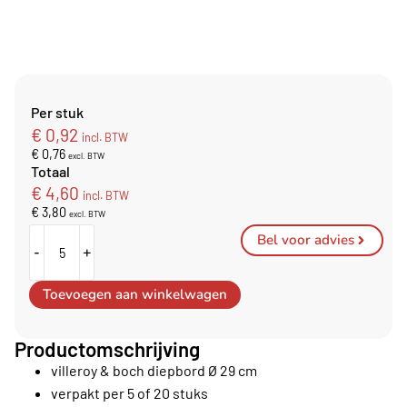
Per stuk
€
0,92
incl. BTW
€
0,76
excl. BTW
Totaal
€
4,60
incl. BTW
€
3,80
excl. BTW
Bel voor advies
-
+
Toevoegen aan winkelwagen
Productomschrijving
villeroy & boch diepbord Ø 29 cm
verpakt per 5 of 20 stuks