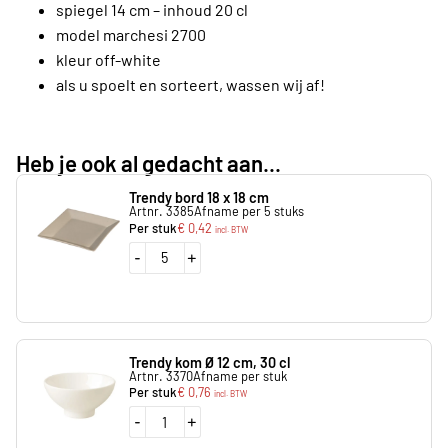
spiegel 14 cm – inhoud 20 cl
model marchesi 2700
kleur off-white
als u spoelt en sorteert, wassen wij af!
Heb je ook al gedacht aan...
Trendy bord 18 x 18 cm
Artnr. 3385
Afname per 5 stuks
Per stuk
€
0,42
incl. BTW
-
+
Trendy kom Ø 12 cm, 30 cl
Artnr. 3370
Afname per stuk
Per stuk
€
0,76
incl. BTW
-
+