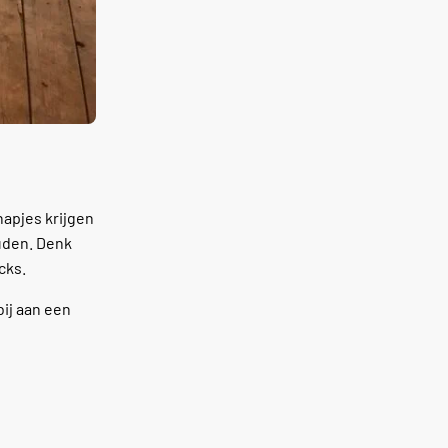
hapjes krijgen
ouden. Denk
cks.
bij aan een