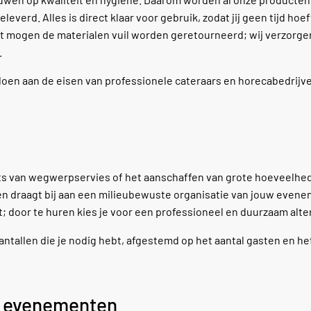
everd. Alles is direct klaar voor gebruik, zodat jij geen tijd hoe
 mogen de materialen vuil worden geretourneerd; wij verzorge
.
doen aan de eisen van professionele cateraars en horecabedrijv
ats van wegwerpservies of het aanschaffen van grote hoeveelhed
val en draagt bij aan een milieubewuste organisatie van jouw even
; door te huren kies je voor een professioneel en duurzaam alter
ntallen die je nodig hebt, afgestemd op het aantal gasten en h
re evenementen