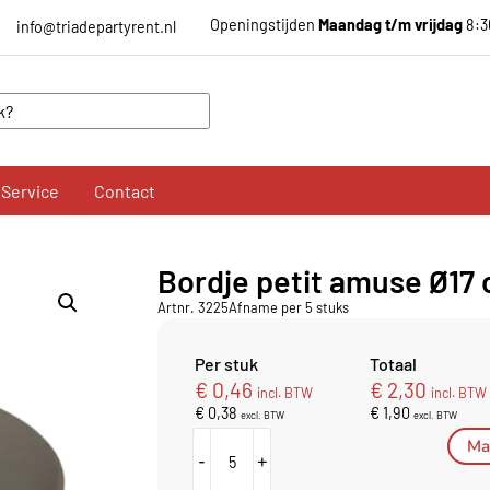
Openingstijden
Maandag t/m vrijdag
8:3
info@triadepartyrent.nl
Service
Contact
Bordje petit amuse Ø17
Artnr. 3225
Afname per 5 stuks
Per stuk
Totaal
€
0,46
€
2,30
incl. BTW
incl. BTW
€
0,38
€
1,90
excl. BTW
excl. BTW
Mai
-
+