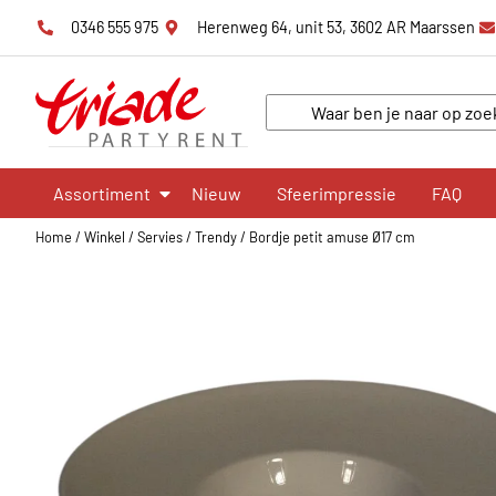
0346 555 975
Herenweg 64, unit 53, 3602 AR Maarssen
Assortiment
Nieuw
Sfeerimpressie
FAQ
Home
/
Winkel
/
Servies
/
Trendy
/
Bordje petit amuse Ø17 cm