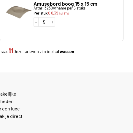
Amusebord boog 15 x 15 cm
Artnr. 3230
Afname per 5 stuks
Per stuk
€
0,39
incl. BTW
-
+
rraad
Onze tarieven zijn incl.
afwassen
akelijke
gdheden
m een luxe
ak je direct