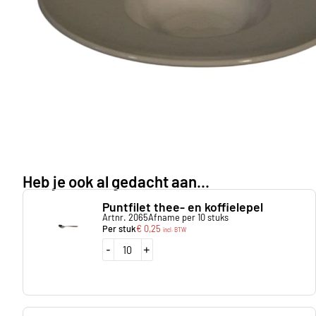
Heb je ook al gedacht aan...
Puntfilet thee- en koffielepel
Artnr. 2065
Afname per 10 stuks
Per stuk
€
0,25
incl. BTW
-
+