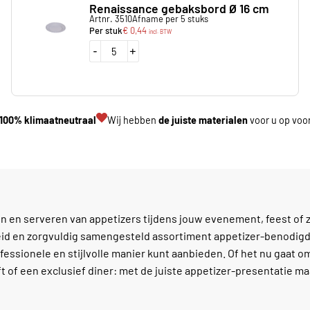
Renaissance gebaksbord Ø 16 cm
Artnr. 3510
Afname per 5 stuks
Per stuk
€
0,44
incl. BTW
-
+
100% klimaatneutraal
Wij hebben
de juiste materialen
voor u op voo
 en serveren van appetizers tijdens jouw evenement, feest of z
reid en zorgvuldig samengesteld assortiment appetizer-benodi
essionele en stijlvolle manier kunt aanbieden. Of het nu gaat o
ft of een exclusief diner: met de juiste appetizer-presentatie ma