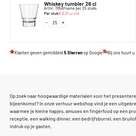
Whiskey tumbler 26 cl
Artnr. 1115
Afname per 25 stuks
Per stuk
€
0,31
incl. BTW
-
+
Klanten geven gemiddeld
5 Sterren
op Google
Bij ons huurt u
Op zoek naar hoogwaardige materialen voor het presenteren
bijeenkomst? In onze verhuur webshop vind je een uitgeb
waarmee je kleine hapjes, amuses en fingerfood op een prof
receptie, een walking dinner, een bedrijfsborrel, een bruilo
indruk op je gasten.