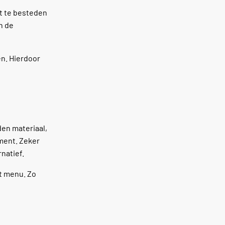
ft te besteden
n de
en. Hierdoor
en materiaal,
ement. Zeker
natief.
et menu. Zo