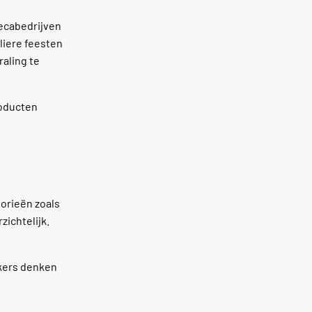
recabedrijven
liere feesten
raling te
roducten
orieën zoals
zichtelijk.
rkers denken