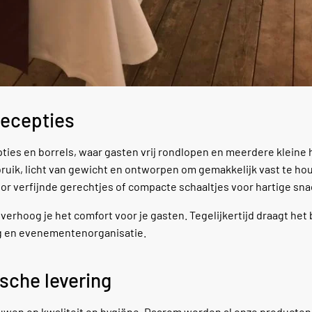
recepties
cepties en borrels, waar gasten vrij rondlopen en meerdere kleine 
bruik, licht van gewicht en ontworpen om gemakkelijk vast te h
or verfijnde gerechtjes of compacte schaaltjes voor hartige sna
erhoog je het comfort voor je gasten. Tegelijkertijd draagt het 
ing en evenementenorganisatie.
sche levering
rouwen op kwaliteit en hygiëne. Daarom worden al onze producten