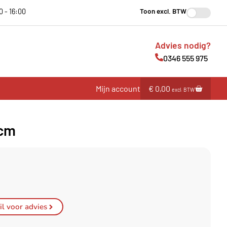
Toon excl. BTW
0 - 16:00
Advies nodig?
0346 555 975
Mijn account
€
0,00
excl. BTW
 cm
l voor advies