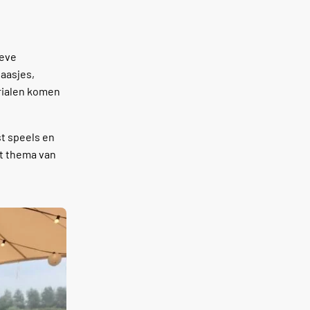
ieve
laasjes,
rialen komen
st speels en
et thema van