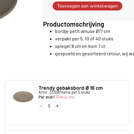
Toevoegen aan winkelwagen
Productomschrijving
bordje petit amuse Ø17 cm
verpakt per 5, 10 of 40 stuks
spiegel 8 cm en kom 7 cl
gespoeld en gesorteerd retour, wij w
Trendy gebaksbord Ø 16 cm
Artnr. 3310
Afname per 5 stuks
Per stuk
€
0,44
incl. BTW
-
+