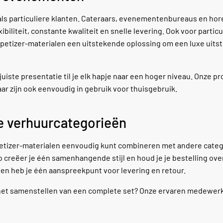
 als particuliere klanten. Cateraars, evenementenbureaus en ho
liteit, constante kwaliteit en snelle levering. Ook voor particu
appetizer-materialen een uitstekende oplossing om een luxe uitst
juiste presentatie til je elk hapje naar een hoger niveau. Onze p
ar zijn ook eenvoudig in gebruik voor thuisgebruik.
 verhuurcategorieën
petizer-materialen eenvoudig kunt combineren met andere categ
o creëer je één samenhangende stijl en houd je je bestelling over
d en heb je één aanspreekpunt voor levering en retour.
 of het samenstellen van een complete set? Onze ervaren medewe