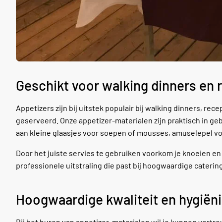
Geschikt voor walking dinners en 
Appetizers zijn bij uitstek populair bij walking dinners, re
geserveerd. Onze appetizer-materialen zijn praktisch in ge
aan kleine glaasjes voor soepen of mousses, amuselepel vo
Door het juiste servies te gebruiken voorkom je knoeien en v
professionele uitstraling die past bij hoogwaardige cater
Hoogwaardige kwaliteit en hygiëni
Bij het huren van appetizer-materialen wil je kunnen vert