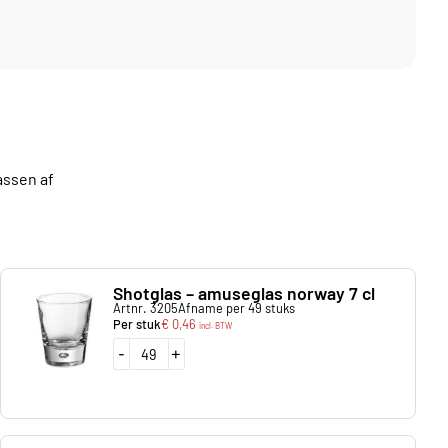
assen af
Shotglas – amuseglas norway 7 cl
Artnr. 3205
Afname per 49 stuks
Per stuk
€
0,46
incl. BTW
-
+