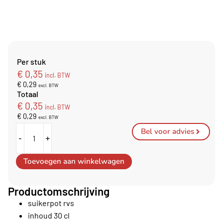
Per stuk
€
0,35
incl. BTW
€
0,29
excl. BTW
Totaal
€
0,35
incl. BTW
€
0,29
excl. BTW
Bel voor advies
-
+
Toevoegen aan winkelwagen
Productomschrijving
suikerpot rvs
inhoud 30 cl