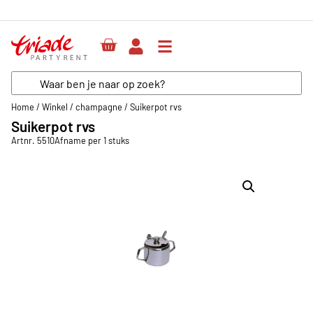
Home
/
Winkel
/
champagne
/
Suikerpot rvs
Suikerpot rvs
Artnr. 5510
Afname per 1 stuks