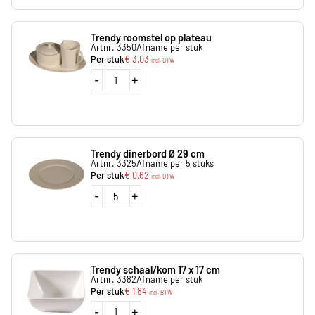
Trendy roomstel op plateau
Artnr. 3350
Afname per stuk
Per stuk
€
3,03
incl. BTW
-
+
Trendy dinerbord Ø 29 cm
Artnr. 3325
Afname per 5 stuks
Per stuk
€
0,62
incl. BTW
-
+
Trendy schaal/kom 17 x 17 cm
Artnr. 3382
Afname per stuk
Per stuk
€
1,84
incl. BTW
-
+