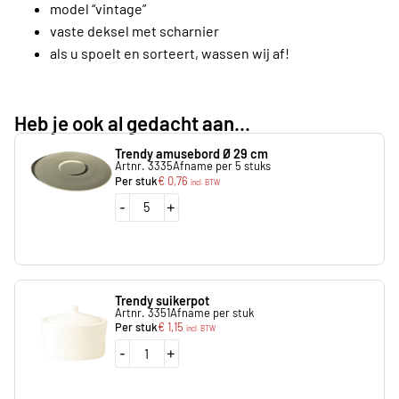
model “vintage”
vaste deksel met scharnier
als u spoelt en sorteert, wassen wij af!
Heb je ook al gedacht aan...
Trendy amusebord Ø 29 cm
Artnr. 3335
Afname per 5 stuks
Per stuk
€
0,76
incl. BTW
-
+
Trendy suikerpot
Artnr. 3351
Afname per stuk
Per stuk
€
1,15
incl. BTW
-
+