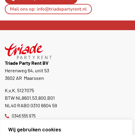
Mail ons op: info@triadepartyrent.nl
Triade Party Rent BV
Herenweg 64, unit 53
3602 AR Maarssen
K.v.K. 5127075
BTW NL8601.53.800.B01
NL40 RABO 0310 6604 59
0346 555 975
info@triadepartyrent.nl
Wij gebruiken cookies
Momenteel gesloten.
Opent maandag 08:30