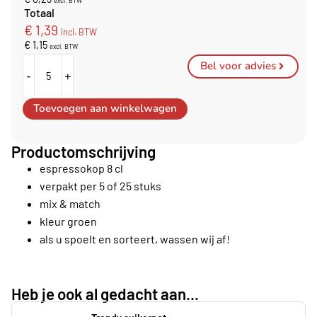
excl. BTW
Totaal
€
1,39
incl. BTW
€
1,15
excl. BTW
Bel voor advies
-
+
Toevoegen aan winkelwagen
Productomschrijving
espressokop 8 cl
verpakt per 5 of 25 stuks
mix & match
kleur groen
als u spoelt en sorteert, wassen wij af!
Heb je ook al gedacht aan...