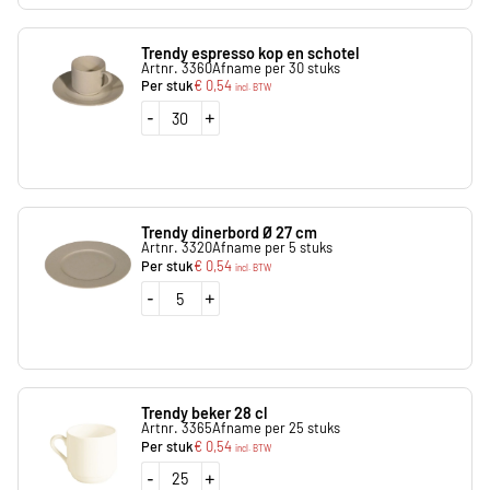
Trendy espresso kop en schotel
Artnr. 3360
Afname per 30 stuks
Per stuk
€
0,54
incl. BTW
-
+
Trendy dinerbord Ø 27 cm
Artnr. 3320
Afname per 5 stuks
Per stuk
€
0,54
incl. BTW
-
+
Trendy beker 28 cl
Artnr. 3365
Afname per 25 stuks
Per stuk
€
0,54
incl. BTW
-
+