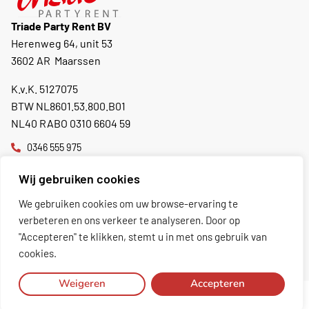
Triade Party Rent BV
Herenweg 64, unit 53
3602 AR Maarssen
K.v.K. 5127075
BTW NL8601.53.800.B01
NL40 RABO 0310 6604 59
0346 555 975
info@triadepartyrent.nl
Wij gebruiken cookies
Nu geopend, sluit om 16:00
We gebruiken cookies om uw browse-ervaring te
verbeteren en ons verkeer te analyseren. Door op
"Accepteren" te klikken, stemt u in met ons gebruik van
Toon excl. BTW
cookies.
Weigeren
Accepteren
Copyright 2026 Triade Party Rent
Algemene voorwaarden
Privacy policy