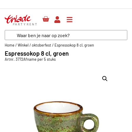
Herenweg 64, unit
Home
/
Winkel
/
oktoberfest
/
Espressokop 8 cl, groen
Espressokop 8 cl, groen
Artnr. 3772
Afname per 5 stuks