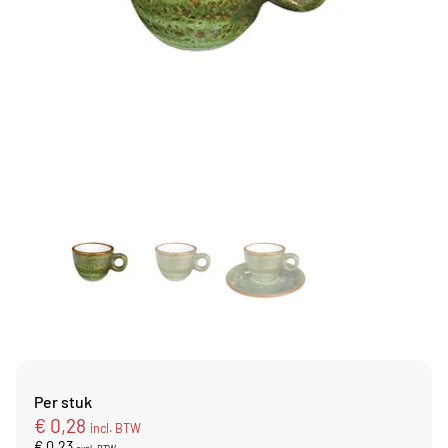
Per stuk
€
0,28
incl. BTW
€
0,23