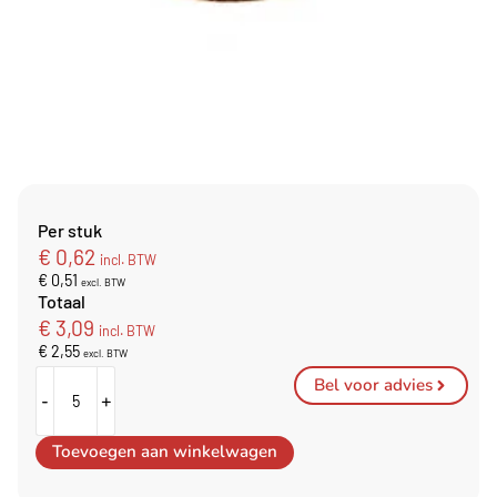
Per stuk
€
0,62
incl. BTW
€
0,51
excl. BTW
Totaal
€
3,09
incl. BTW
€
2,55
excl. BTW
Bel voor advies
-
+
Toevoegen aan winkelwagen