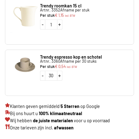
Trendy roomkan 15 cl
Artnr. 3352
Afname per stuk
Per stuk
€
1,15
incl. BTW
-
+
Trendy espresso kop en schotel
Artnr. 3360
Afname per 30 stuks
Per stuk
€
0,54
incl. BTW
-
+
Klanten geven gemiddeld
5 Sterren
op Google
Bij ons huurt u
100% klimaatneutraal
Wij hebben
de juiste materialen
voor u op voorraad
Onze tarieven zijn incl.
afwassen