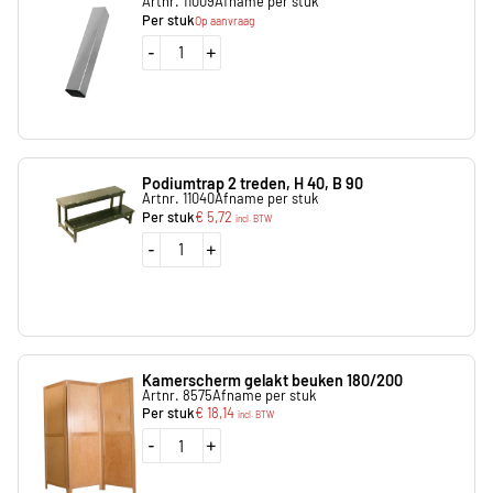
Artnr. 11009
Afname per stuk
Per stuk
Op aanvraag
-
+
Podiumtrap 2 treden, H 40, B 90
Artnr. 11040
Afname per stuk
Per stuk
€
5,72
incl. BTW
-
+
Kamerscherm gelakt beuken 180/200
Artnr. 8575
Afname per stuk
Per stuk
€
18,14
incl. BTW
-
+