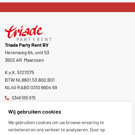
Triade Party Rent BV
Herenweg 64, unit 53
3602 AR Maarssen
K.v.K. 5127075
BTW NL8601.53.800.B01
NL40 RABO 0310 6604 59
0346 555 975
info@triadepartyrent.nl
Wij gebruiken cookies
Nu geopend, sluit om 16:00
We gebruiken cookies om uw browse-ervaring te
verbeteren en ons verkeer te analyseren. Door op