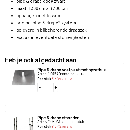
pipe & drape doek zwart
maat H 360 cm x B 300 cm
ophangen met lussen
original pipe & drape® system
geleverd in bijbehorende draagzak
exclusief eventuele stomerijkosten
Heb je ook al gedacht aan...
Pipe & drape voetplaat met opzetbus
Artnr. 11075
Afname per stuk
Per stuk
€
6,74
incl. BTW
-
+
Pipe & drape staander
Artnr. 11080
Afname per stuk
Per stuk
€
8,42
incl. BTW