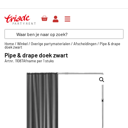
Herenweg 64, unit 53, 3602 AR Maarssen
Home
/
Winkel
/
Overige partymaterialen
/
Afscheidingen
/
Pipe & drape
doek zwart
Pipe & drape doek zwart
Artnr. 11087
Afname per 1 stuks