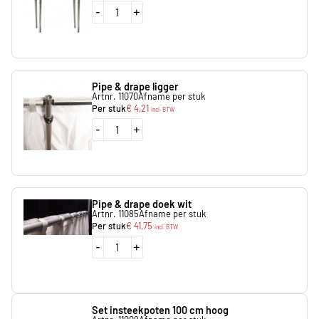
-
+
Pipe & drape ligger
Artnr. 11070
Afname per stuk
Per stuk
€
4,21
incl. BTW
-
+
Pipe & drape doek wit
Artnr. 11085
Afname per stuk
Per stuk
€
41,75
incl. BTW
-
+
Set insteekpoten 100 cm hoog