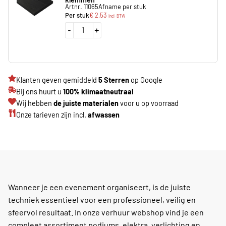
Artnr. 11065
Afname per stuk
Per stuk
€
2,53
incl. BTW
-
+
Klanten geven gemiddeld
5 Sterren
op Google
Bij ons huurt u
100% klimaatneutraal
Wij hebben
de juiste materialen
voor u op voorraad
Onze tarieven zijn incl.
afwassen
Wanneer je een evenement organiseert, is de juiste
techniek essentieel voor een professioneel, veilig en
sfeervol resultaat. In onze verhuur webshop vind je een
compleet assortiment podiums, elektra, verlichting en