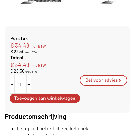
Per stuk
€
34,49
incl. BTW
€
28,50
excl. BTW
Totaal
€
34,49
incl. BTW
€
28,50
excl. BTW
Bel voor advies
-
+
Toevoegen aan winkelwagen
Productomschrijving
Let op; dit betreft alleen het doek