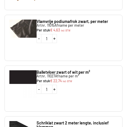
Vlamvrije podiumafrok zwart, per meter
Artnr. 11015
Afname per meter
Per stuk
€
4,63
incl. BTW
-
+
Balletvloer zwart of wit per m²
Artnr. 11027
Afname per m²
Per stuk
€
22,74
incl. BTW
-
+
Schriklat zwart 2 meter lengte, inclusief
klemmen