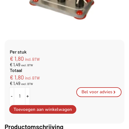
Per stuk
€
1,80
incl. BTW
€
1,49
excl. BTW
Totaal
€
1,80
incl. BTW
€
1,49
excl. BTW
Bel voor advies
-
+
Toevoegen aan winkelwagen
Productomschrijving