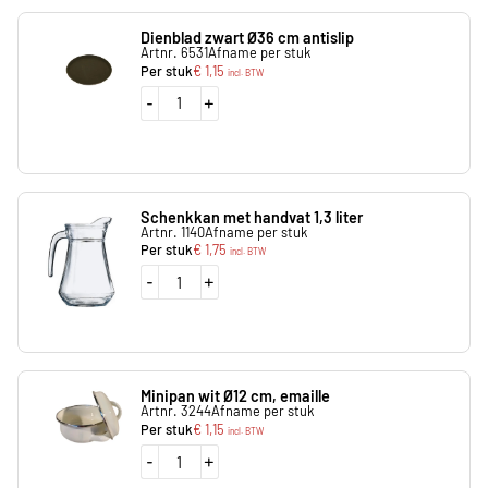
Dienblad zwart Ø36 cm antislip
Artnr. 6531
Afname per stuk
Per stuk
€
1,15
incl. BTW
-
+
Schenkkan met handvat 1,3 liter
Artnr. 1140
Afname per stuk
Per stuk
€
1,75
incl. BTW
-
+
Minipan wit Ø12 cm, emaille
Artnr. 3244
Afname per stuk
Per stuk
€
1,15
incl. BTW
-
+