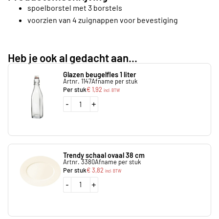
spoelborstel met 3 borstels
voorzien van 4 zuignappen voor bevestiging
Heb je ook al gedacht aan...
Glazen beugelfles 1 liter
Artnr. 1147
Afname per stuk
Per stuk
€
1,92
incl. BTW
-
+
Trendy schaal ovaal 38 cm
Artnr. 3380
Afname per stuk
Per stuk
€
3,82
incl. BTW
-
+