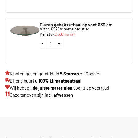
Glazen gebaksschaal op voet Ø30 cm
Artnr. 6525
Afname per stuk
Per stuk
€
3,01
incl. BTW
-
+
Klanten geven gemiddeld
5 Sterren
op Google
Bij ons huurt u
100% klimaatneutraal
Wij hebben
de juiste materialen
voor u op voorraad
Onze tarieven zijn incl.
afwassen