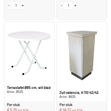
-
+
-
+
Terrastafel Ø85 cm, wit blad
Artnr. 8525
Zuil valencia, H 110 42/42
Artnr. 8625
Per stuk
Per stuk
€
5,75
€
18,37
incl. BTW
incl. BTW