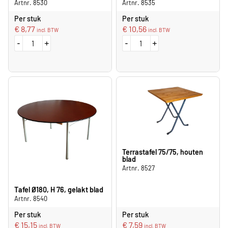
Artnr. 8530
Artnr. 8535
Per stuk
Per stuk
€
8,77
€
10,56
incl. BTW
incl. BTW
-
+
-
+
Terrastafel 75/75, houten
blad
Artnr. 8527
Tafel Ø180, H 76, gelakt blad
Artnr. 8540
Per stuk
Per stuk
€
15,15
€
7,59
incl. BTW
incl. BTW