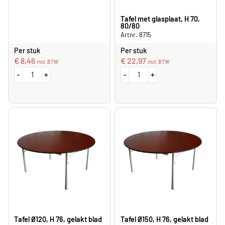
Tafel met glasplaat, H 70,
80/80
Artnr. 8715
Per stuk
Per stuk
€
8,46
€
22,97
incl. BTW
incl. BTW
-
+
-
+
Tafel Ø120, H 76, gelakt blad
Tafel Ø150, H 76, gelakt blad