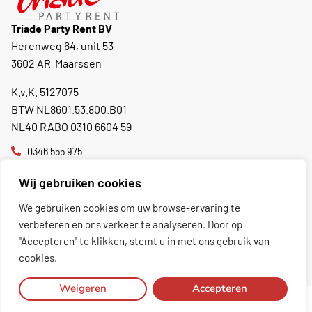
Triade Party Rent BV
Herenweg 64, unit 53
3602 AR Maarssen
K.v.K. 5127075
BTW NL8601.53.800.B01
NL40 RABO 0310 6604 59
0346 555 975
info@triadepartyrent.nl
Wij gebruiken cookies
Momenteel gesloten.
Opent maandag 08:30
We gebruiken cookies om uw browse-ervaring te
verbeteren en ons verkeer te analyseren. Door op
"Accepteren" te klikken, stemt u in met ons gebruik van
Toon excl. BTW
cookies.
Weigeren
Accepteren
Copyright 2026 Triade Party Rent
Algemene voorwaarden
Privacy policy