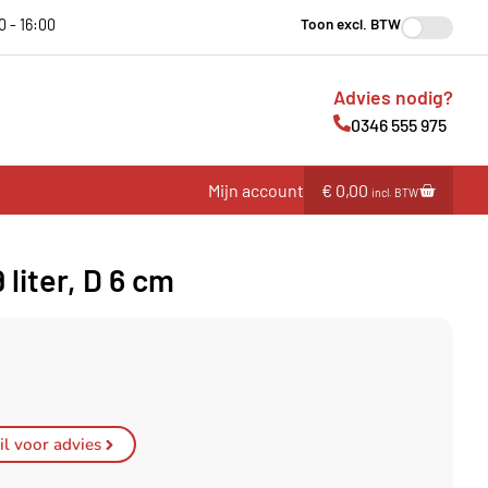
Toon excl. BTW
0 - 16:00
Advies nodig?
0346 555 975
Mijn account
€
0,00
incl. BTW
 liter, D 6 cm
l voor advies