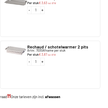
Per stuk
€
3,63
incl. BTW
-
+
Rechaud / schotelwarmer 2 pits
Artnr. 7030
Afname per stuk
Per stuk
€
3,87
incl. BTW
-
+
rraad
Onze tarieven zijn incl.
afwassen