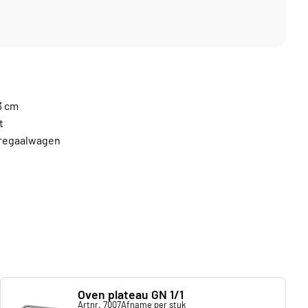
3 cm
t
n regaalwagen
Oven plateau GN 1/1
Artnr. 7007
Afname per stuk