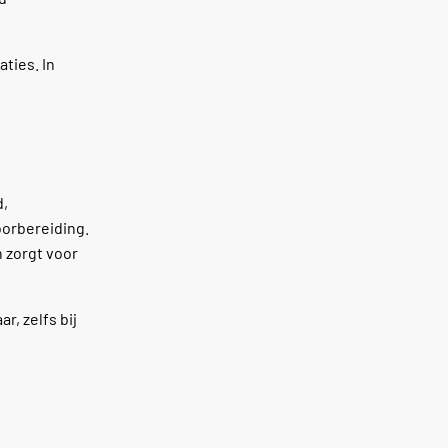
aties. In
d,
oorbereiding.
n zorgt voor
r, zelfs bij