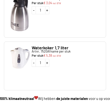
Per stuk
€
3,04
incl. BTW
-
+
Waterkoker 1,7 liter
Artnr. 7520
Afname per stuk
Per stuk
€
5,38
incl. BTW
-
+
100% klimaatneutraal
Wij hebben
de juiste materialen
voor u op voo