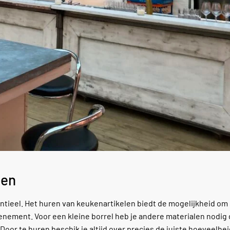
ten
ntieel. Het huren van keukenartikelen biedt de mogelijkheid om 
evenement. Voor een kleine borrel heb je andere materialen nodig
oor te huren beschik je altijd over precies de juiste hoeveelhei