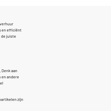
 verhuur
 en efficiënt
 de juiste
. Denk aan
n en andere
el
artikelen zijn