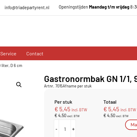
Openingstijden
Maandag t/m vrijdag
8:3
info@triadepartyrent.nl
Service
Contact
liter, D 6 cm
Gastronormbak GN 1/1, 9
Artnr. 7015
Afname per stuk
Per stuk
Totaal
€
5,45
€
5,45
incl. BTW
incl. BTW
€
4,50
€
4,50
excl. BTW
excl. BTW
Mai
-
+