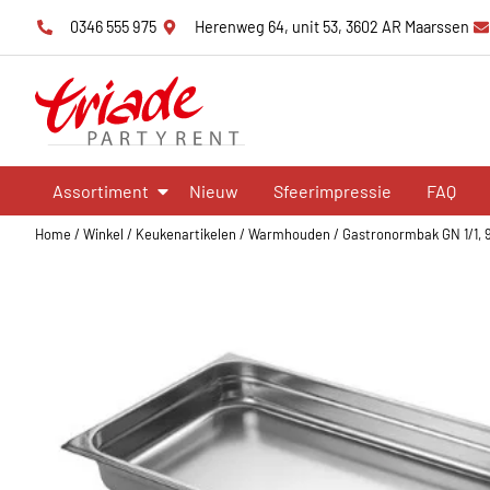
0346 555 975
Herenweg 64, unit 53, 3602 AR Maarssen
Assortiment
Nieuw
Sfeerimpressie
FAQ
Home
/
Winkel
/
Keukenartikelen
/
Warmhouden
/
Gastronormbak GN 1/1, 9 