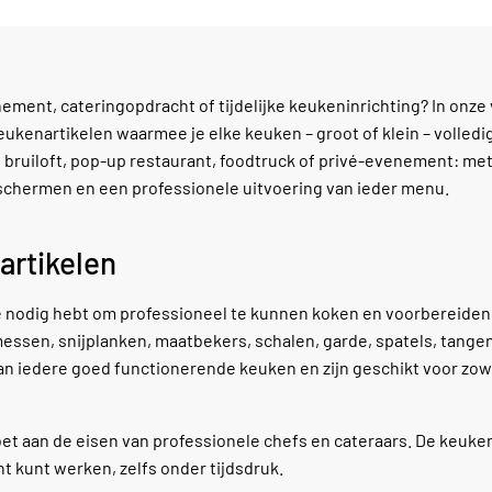
ment, cateringopdracht of tijdelijke keukeninrichting? In onze
ukenartikelen waarmee je elke keuken – groot of klein – volledig
l, bruiloft, pop-up restaurant, foodtruck of privé-evenement: met
 schermen en een professionele uitvoering van ieder menu.
artikelen
je nodig hebt om professioneel te kunnen koken en voorbereiden
messen, snijplanken, maatbekers, schalen, garde, spatels, tange
an iedere goed functionerende keuken en zijn geschikt voor zow
et aan de eisen van professionele chefs en cateraars. De keuken
nt kunt werken, zelfs onder tijdsdruk.