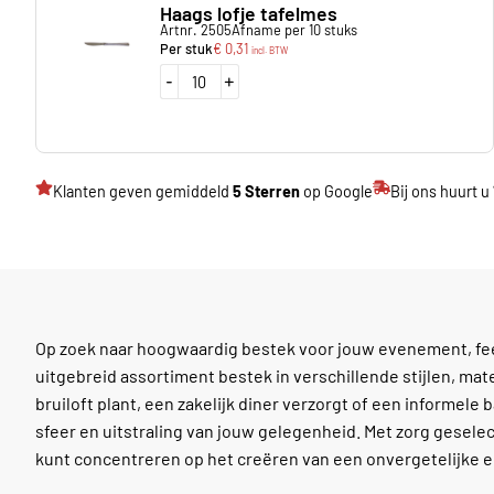
Haags lofje tafelmes
Artnr. 2505
Afname per 10 stuks
Per stuk
€
0,31
incl. BTW
-
+
Klanten geven gemiddeld
5 Sterren
op Google
Bij ons huurt u
Op zoek naar hoogwaardig bestek voor jouw evenement, fee
uitgebreid assortiment bestek in verschillende stijlen, mate
bruiloft plant, een zakelijk diner verzorgt of een informele b
sfeer en uitstraling van jouw gelegenheid. Met zorg geselect
kunt concentreren op het creëren van een onvergetelijke e