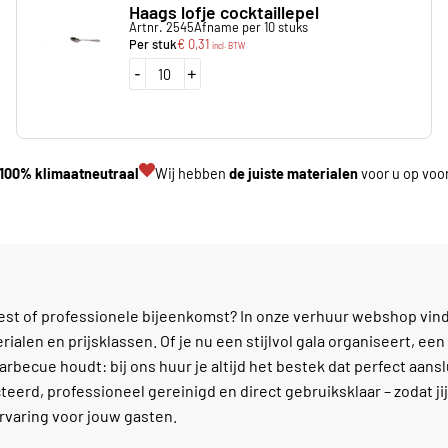
Haags lofje cocktaillepel
Artnr. 2545
Afname per 10 stuks
Per stuk
€
0,31
incl. BTW
-
+
100% klimaatneutraal
Wij hebben
de juiste materialen
voor u op voo
st of professionele bijeenkomst? In onze verhuur webshop vind
rialen en prijsklassen. Of je nu een stijlvol gala organiseert, ee
arbecue houdt: bij ons huur je altijd het bestek dat perfect aanslu
eerd, professioneel gereinigd en direct gebruiksklaar – zodat jij 
rvaring voor jouw gasten.