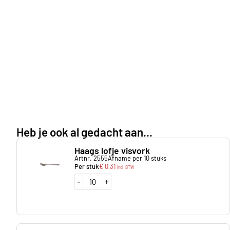
Heb je ook al gedacht aan...
Haags lofje visvork
Artnr. 2555
Afname per 10 stuks
Per stuk
€
0,31
incl. BTW
-
+