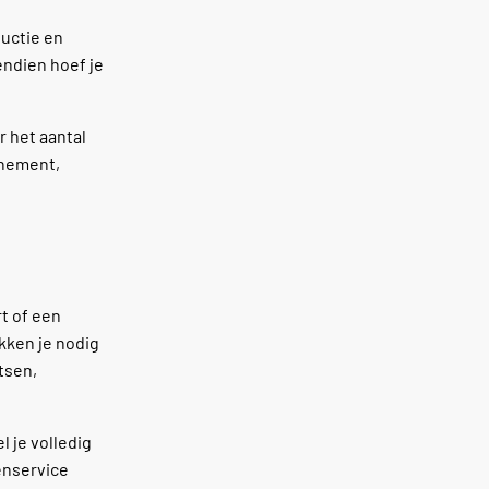
ductie en
endien hoef je
r het aantal
enement,
rt of een
kken je nodig
tsen,
 je volledig
tenservice