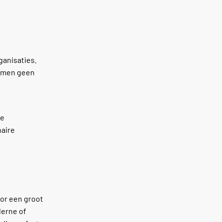
ganisaties.
ormen geen
te
naire
oor een groot
derne of