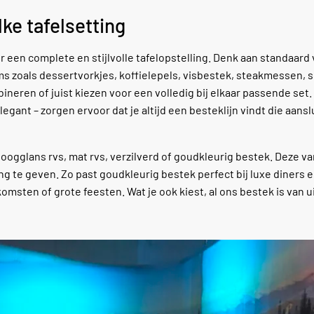
ke tafelsetting
 een complete en stijlvolle tafelopstelling. Denk aan standaard
s zoals dessertvorkjes, koffielepels, visbestek, steakmessen, 
eren of juist kiezen voor een volledig bij elkaar passende set.
egant – zorgen ervoor dat je altijd een besteklijn vindt die aanslu
hoogglans rvs, mat rvs, verzilverd of goudkleurig bestek. Deze v
g te geven. Zo past goudkleurig bestek perfect bij luxe diners 
enkomsten of grote feesten. Wat je ook kiest, al ons bestek is van