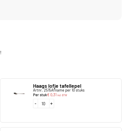
!
Haags lofje tafellepel
Artnr. 2515
Afname per 10 stuks
Per stuk
€
0,31
incl. BTW
-
+