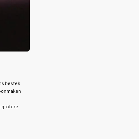
ons bestek
choonmaken
j grotere