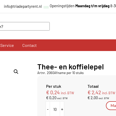
Openingstijden
Maandag t/m vrijdag
8:3
info@triadepartyrent.nl
Service
Contact
Thee- en koffielepel
Artnr. 2060
Afname per 10 stuks
Per stuk
Totaal
€
0,24
€
2,42
incl. BTW
incl. BTW
€
0,20
€
2,00
excl. BTW
excl. BTW
Mai
-
+