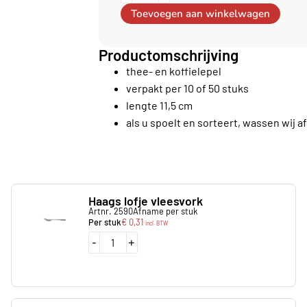
Toevoegen aan winkelwagen
Productomschrijving
thee- en koffielepel
verpakt per 10 of 50 stuks
lengte 11,5 cm
als u spoelt en sorteert, wassen wij af
Haags lofje vleesvork
Artnr. 2590
Afname per stuk
Per stuk
€
0,31
incl. BTW
-
+