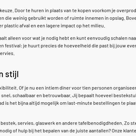
keuze. Door te huren in plaats van te kopen voorkom je overpro
en die weinig gebruikt worden of ruimte innemen in opslag. Bov
plastic afval en een lagere impact op het milieu.
taalt alleen voor wat je nodig hebt en kunt eenvoudig schalen naa
en festival: je huurt precies de hoeveelheid die past bij jouw ev
ervies.
 stijl
biliteit. Of je nu een intiem diner voor tien personen organisee
nel, schaalbaar en betrouwbaar. Jij bepaalt hoeveel bestekstu
d is het bijna altijd mogelijk om last-minute bestellingen te plaa
estek, servies, glaswerk en andere tafelbenodigdheden. Zo stel
nodig of hulp bij het bepalen van de juiste aantallen? Onze klan