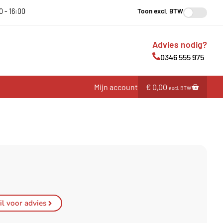
Toon excl. BTW
0 - 16:00
Advies nodig?
0346 555 975
Mijn account
€
0,00
excl. BTW
l voor advies