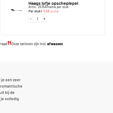
Haags lofje opscheplepel
Artnr. 2575
Afname per stuk
Per stuk
€
0,58
incl. BTW
-
+
rraad
Onze tarieven zijn incl.
afwassen
 je een zeer
n romantische
it bij de
je volledig