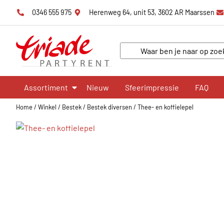
0346 555 975
Herenweg 64, unit 53, 3602 AR Maarssen
Assortiment
Nieuw
Sfeerimpressie
FAQ
Home
/
Winkel
/
Bestek
/
Bestek diversen
/
Thee- en koffielepel