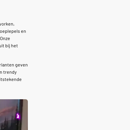
 vorken,
soeplepels en
 Onze
it bij het
arianten geven
en trendy
 uitstekende