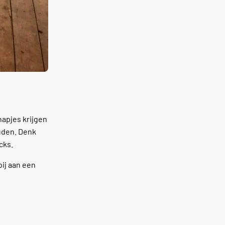
hapjes krijgen
ouden. Denk
cks.
bij aan een