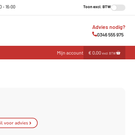
Toon excl. BTW
0 - 16:00
Advies nodig?
0346 555 975
Mijn account
€
0,00
excl. BTW
l voor advies