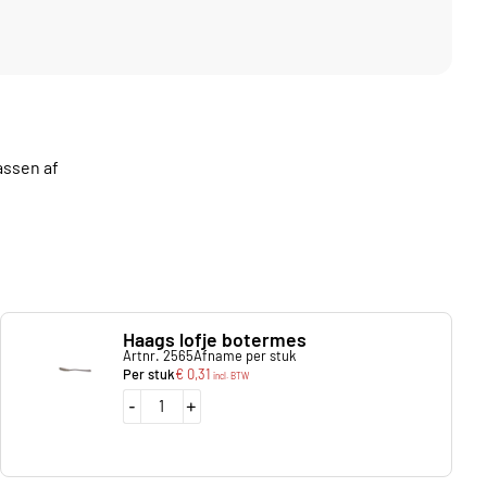
assen af
Haags lofje botermes
Artnr. 2565
Afname per stuk
Per stuk
€
0,31
incl. BTW
-
+