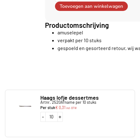
Toevoegen aan winkelwagen
Productomschrijving
amuselepel
verpakt per 10 stuks
gespoeld en gesorteerd retour, wij w
Haags lofje dessertmes
Artnr. 2520
Afname per 10 stuks
Per stuk
€
0,31
incl. BTW
-
+