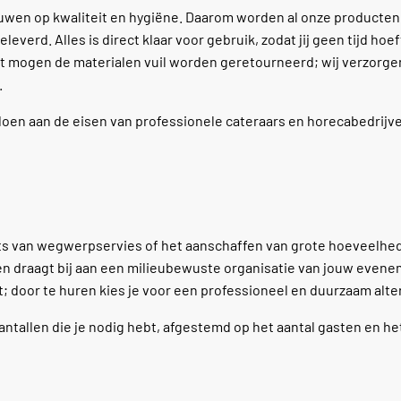
rouwen op kwaliteit en hygiëne. Daarom worden al onze producten
everd. Alles is direct klaar voor gebruik, zodat jij geen tijd hoe
 mogen de materialen vuil worden geretourneerd; wij verzorge
.
doen aan de eisen van professionele cateraars en horecabedrijv
ats van wegwerpservies of het aanschaffen van grote hoeveelhed
val en draagt bij aan een milieubewuste organisatie van jouw even
; door te huren kies je voor een professioneel en duurzaam alter
ntallen die je nodig hebt, afgestemd op het aantal gasten en h