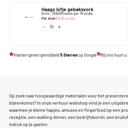
Haags lofje gebaksvork
Artnr. 2560
Afname per 10 stuks
Per stuk
€
0,31
incl. BTW
-
+
Klanten geven gemiddeld
5 Sterren
op Google
Bij ons huurt u
Op zoek naar hoogwaardige materialen voor het presenteren
bijeenkomst? In onze verhuur webshop vind je een uitgeb
waarmee je kleine hapjes, amuses en fingerfood op een prof
receptie, een walking dinner, een bedrijfsborrel, een bruilo
indruk op je gasten.