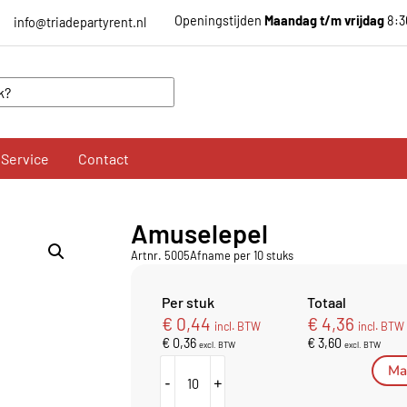
Openingstijden
Maandag t/m vrijdag
8:3
info@triadepartyrent.nl
Service
Contact
Amuselepel
Artnr. 5005
Afname per 10 stuks
Per stuk
Totaal
€
0,44
€
4,36
incl. BTW
incl. BTW
€
0,36
€
3,60
excl. BTW
excl. BTW
Mai
-
+