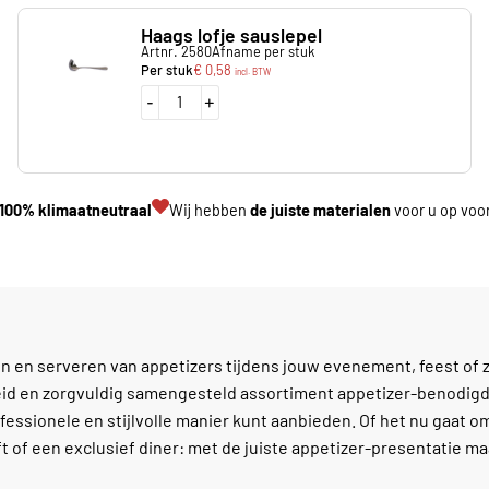
Haags lofje sauslepel
Artnr. 2580
Afname per stuk
Per stuk
€
0,58
incl. BTW
-
+
100% klimaatneutraal
Wij hebben
de juiste materialen
voor u op voo
 en serveren van appetizers tijdens jouw evenement, feest of z
reid en zorgvuldig samengesteld assortiment appetizer-benodi
essionele en stijlvolle manier kunt aanbieden. Of het nu gaat o
ft of een exclusief diner: met de juiste appetizer-presentatie ma