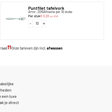
Puntfilet tafelvork
Artnr. 2010
Afname per 10 stuks
Per stuk
€
0,28
incl. BTW
-
+
rraad
Onze tarieven zijn incl.
afwassen
akelijke
gdheden
m een luxe
ak je direct