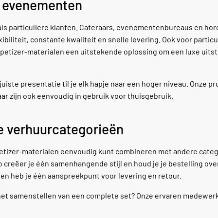
re evenementen
 als particuliere klanten. Cateraars, evenementenbureaus en ho
liteit, constante kwaliteit en snelle levering. Ook voor particu
appetizer-materialen een uitstekende oplossing om een luxe uitst
juiste presentatie til je elk hapje naar een hoger niveau. Onze p
ar zijn ook eenvoudig in gebruik voor thuisgebruik.
 verhuurcategorieën
petizer-materialen eenvoudig kunt combineren met andere categ
o creëer je één samenhangende stijl en houd je je bestelling over
d en heb je één aanspreekpunt voor levering en retour.
 of het samenstellen van een complete set? Onze ervaren medewe