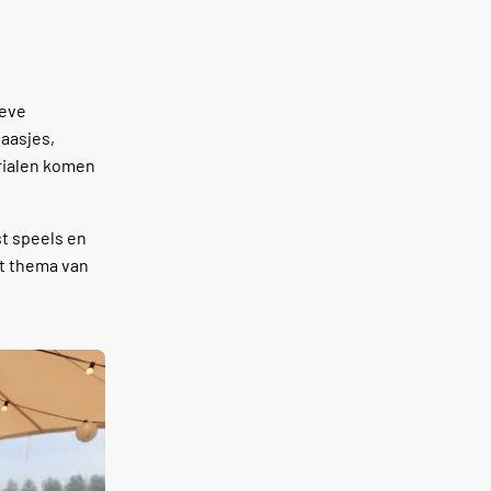
ieve
laasjes,
rialen komen
st speels en
et thema van