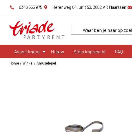
0346 555 975
Herenweg 64, unit 53, 3602 AR Maarssen
Assortiment
Nieuw
Sfeerimpressie
FAQ
Home
/
Winkel
/
Amuselepel