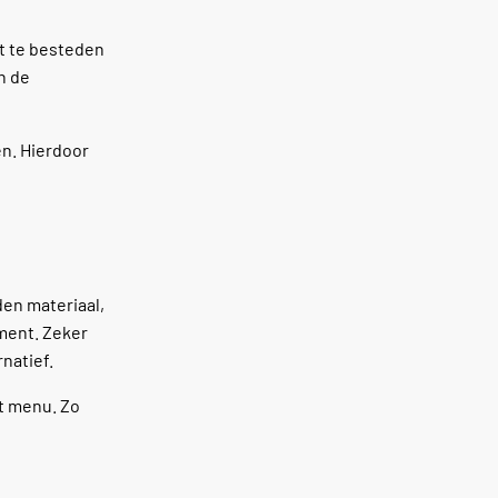
ft te besteden
n de
en. Hierdoor
en materiaal,
ement. Zeker
natief.
et menu. Zo