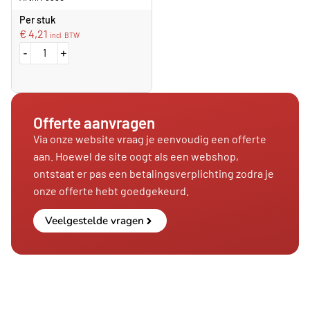
Per stuk
€
4,21
incl. BTW
-
+
Offerte aanvragen
Via onze website vraag je eenvoudig een offerte
aan. Hoewel de site oogt als een webshop,
ontstaat er pas een betalingsverplichting zodra je
onze offerte hebt goedgekeurd.
Veelgestelde vragen