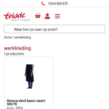
0346 555 975
Home
/
werkkleding
werkkleding
1 producten
Horeca sloof basic zwart
100/70
Artnr. 9350