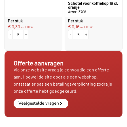
Schotel voor koffiekop 16 cl,
oranje
Artnr. 3708
Per stuk
Per stuk
€
0,30
€
0,16
incl. BTW
incl. BTW
-
+
-
+
Offerte aanvragen
Via onze website vraag je eenvoudig een offerte
aan. Hoewel de site oogt als een webshop,
ontstaat er pas een betalingsverplichting zodra je
onze offerte hebt goedgekeurd.
Veelgestelde vragen