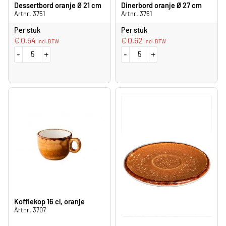
Dessertbord oranje Ø 21 cm
Dinerbord oranje Ø 27 cm
Artnr. 3751
Artnr. 3761
Per stuk
Per stuk
€
0,54
€
0,62
incl. BTW
incl. BTW
-
+
-
+
Koffiekop 16 cl, oranje
Artnr. 3707